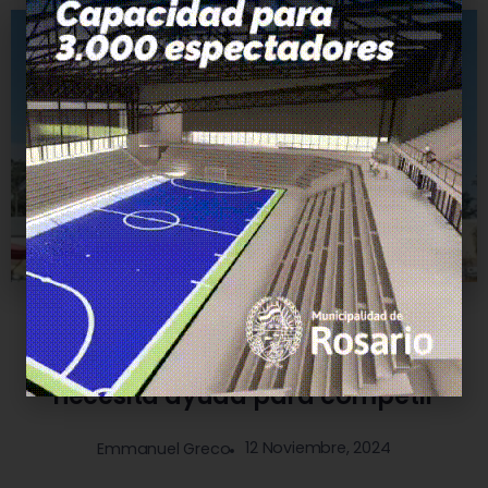
0
203
1
Deportes
Otro talento rosarino que
necesita ayuda para competir
12 Noviembre, 2024
Emmanuel Greco