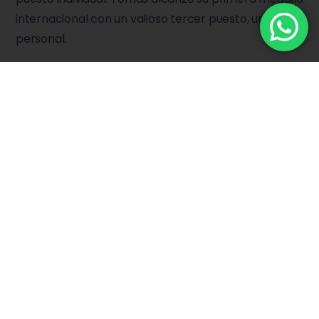
internacional con un valioso tercer puesto, un hito
personal.
En octubre, en el Mundial IKU disputado en Morón
(Argentina), Daniel brilló con un oro por equipos y
dos medallas individuales (plata y bronce), mientras
que Tomás subió al podio en las cuatro pruebas que
disputó, todas con terceros puestos.
El cierre del año en noviembre los encontró
nuevamente en Brasil, esta vez en Fortaleza. Daniel
sumó un nuevo título por equipos y dos medallas
más en pruebas individuales, mientras que Tomás
logró su mejor actuación internacional: segundo por
equipos y dos terceros lugares en individual.
⸻