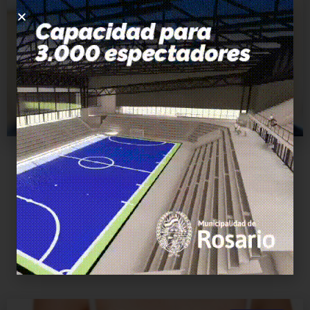
Sociales
FAOHP solicita leche en polvo
para pacientes oncopediátricos
20 Mayo, 2026
Leonardo Mensa