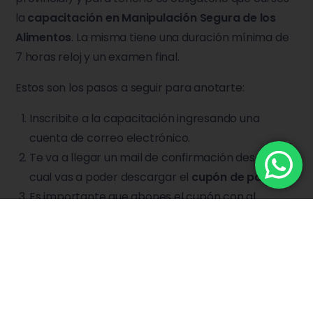
la
capacitación en Manipulación Segura de los
Alimentos
. La misma tiene una duración mínima de
7 horas reloj y un examen final.
Estos son los pasos a seguir para anotarte:
Inscribite a la capacitación
ingresando una
cuenta de correo electrónico.
Te va a llegar un mail de confirmación desde el
cual vas a poder descargar el
cupón de pago
.
Es importante que abones el cupón con al
menos
72hs de anticipación
al curso
El día de la capacitación llevá tu
comprobante
de pago
.
Una vez que realices el curso y apruebes el
examen, vas a poder
generar tu
carnet digital
.