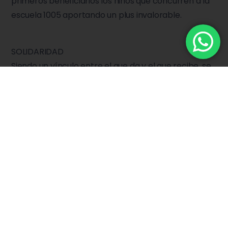
primeros beneficiarios los niños que concurren a la
escuela 1005 aportando un plus invalorable.
SOLIDARIDAD
Siendo un vínculo entre el que da y el que recibe, se
trabaja en red con Instituciones de Bien Público,
Centros Comunitarios y Vecinales para cubrir
necesidades de la sociedad realizando diferentes
campañas solidarias que van desde útiles escolares,
alimentos, juguetes, ropa de abrigo y para bebes
hasta muebles y utensilios de cocina.
SALUD
En 2013 se crea el CEA Centro Educativo Asistencial
proyecto de articulación entre El Hogar y el Instituto